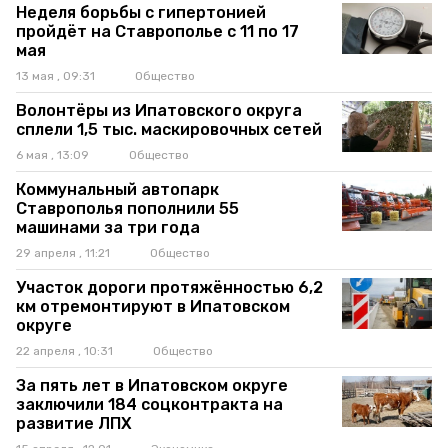
Неделя борьбы с гипертонией
пройдёт на Ставрополье с 11 по 17
мая
13 мая , 09:31
Общество
Волонтёры из Ипатовского округа
сплели 1,5 тыс. маскировочных сетей
6 мая , 13:09
Общество
Коммунальный автопарк
Ставрополья пополнили 55
машинами за три года
29 апреля , 11:21
Общество
Участок дороги протяжённостью 6,2
км отремонтируют в Ипатовском
округе
22 апреля , 10:31
Общество
За пять лет в Ипатовском округе
заключили 184 соцконтракта на
развитие ЛПХ