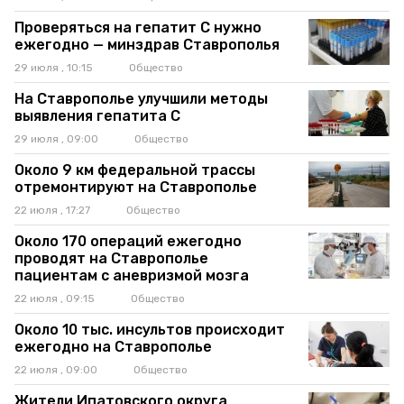
Проверяться на гепатит C нужно
ежегодно — минздрав Ставрополья
29 июля , 10:15
Общество
На Ставрополье улучшили методы
выявления гепатита C
29 июля , 09:00
Общество
Около 9 км федеральной трассы
отремонтируют на Ставрополье
22 июля , 17:27
Общество
Около 170 операций ежегодно
проводят на Ставрополье
пациентам с аневризмой мозга
22 июля , 09:15
Общество
Около 10 тыс. инсультов происходит
ежегодно на Ставрополье
22 июля , 09:00
Общество
Жители Ипатовского округа