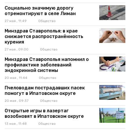
Социально значимую дорогу
отремонтируют в селе Лиман
27 мая , 11:49
Общество
Минздрав Ставрополья: в крае
снижается распространённость
курения
27 мая , 09:00
Общество
Минздрав Ставрополья напомнил о
профилактике заболеваний
эндокринной системы
20 мая , 11:44
Общество
Пчеловодам пострадавших пасек
помогут в Ипатовском округе
20 мая , 09:37
Общество
Открытые игры в лазертаг
возобновят в Ипатовском округе
13 мая , 11:48
Общество