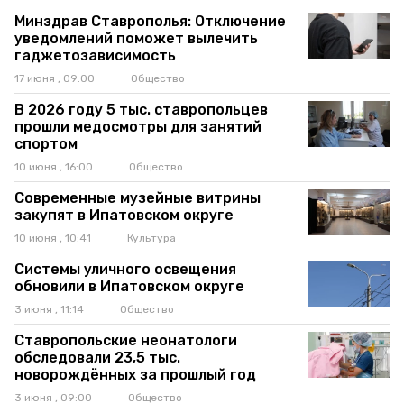
Минздрав Ставрополья: Отключение
уведомлений поможет вылечить
гаджетозависимость
17 июня , 09:00
Общество
В 2026 году 5 тыс. ставропольцев
прошли медосмотры для занятий
спортом
10 июня , 16:00
Общество
Современные музейные витрины
закупят в Ипатовском округе
10 июня , 10:41
Культура
Системы уличного освещения
обновили в Ипатовском округе
3 июня , 11:14
Общество
Ставропольские неонатологи
обследовали 23,5 тыс.
новорождённых за прошлый год
3 июня , 09:00
Общество