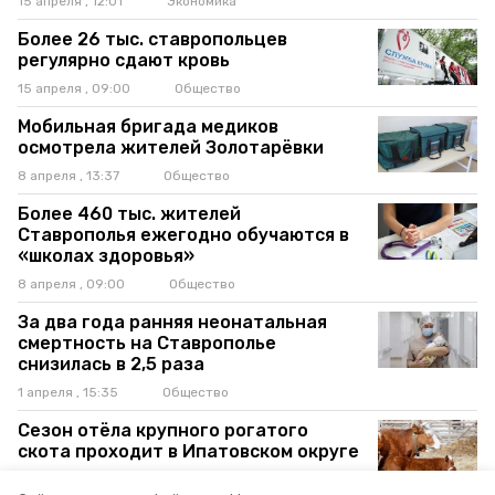
15 апреля , 12:01
Экономика
Более 26 тыс. ставропольцев
регулярно сдают кровь
15 апреля , 09:00
Общество
Мобильная бригада медиков
осмотрела жителей Золотарёвки
8 апреля , 13:37
Общество
Более 460 тыс. жителей
Ставрополья ежегодно обучаются в
«школах здоровья»
8 апреля , 09:00
Общество
За два года ранняя неонатальная
смертность на Ставрополье
снизилась в 2,5 раза
1 апреля , 15:35
Общество
Сезон отёла крупного рогатого
скота проходит в Ипатовском округе
1 апреля , 13:09
Общество