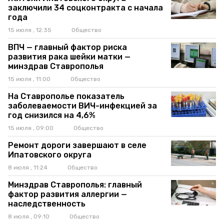
заключили 34 соцконтракта с начала
года
15 июля , 12:35
Общество
ВПЧ — главный фактор риска
развития рака шейки матки —
минздрав Ставрополья
15 июля , 11:00
Общество
На Ставрополье показатель
заболеваемости ВИЧ-инфекцией за
год снизился на 4,6%
15 июля , 09:00
Общество
Ремонт дороги завершают в селе
Ипатовского округа
8 июля , 11:24
Общество
Минздрав Ставрополья: главный
фактор развития аллергии —
наследственность
8 июля , 09:10
Общество