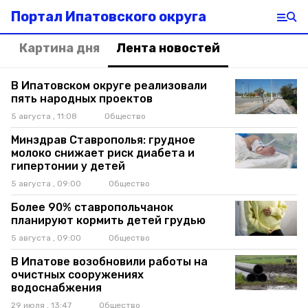
Портал Ипатовского округа
Картина дня
Лента новостей
В Ипатовском округе реализовали
пять народных проектов
5 августа , 11:08
Общество
Минздрав Ставрополья: грудное
молоко снижает риск диабета и
гипертонии у детей
5 августа , 09:00
Общество
Более 90% ставропольчанок
планируют кормить детей грудью
5 августа , 09:00
Общество
В Ипатове возобновили работы на
очистных сооружениях
водоснабжения
29 июля , 13:47
Общество