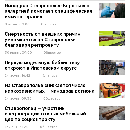
Минздрав Ставрополья: Бороться с
аллергией помогает специфическая
иммунотерапия
8 июля , 09:00
Общество
Смертность от внешних причин
уменьшается на Ставрополье
благодаря регпроекту
30 июня , 09:00
Общество
Первую модельную библиотеку
откроют в Ипатовском округе
24 июня , 16:42
Культура
На Ставрополье снижается число
наркозависимых — минздрав региона
24 июня , 09:33
Общество
Ставрополец — участник
спецоперации открыл мебельный
цех по соцконтракту
17 июня , 11:32
Общество