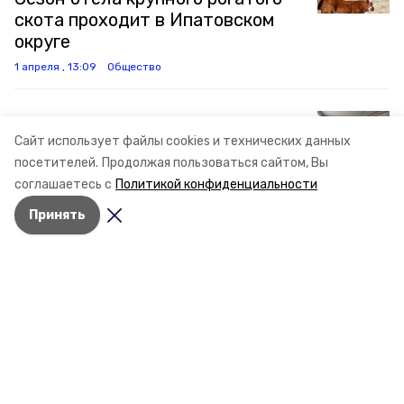
скота проходит в Ипатовском
округе
1 апреля , 13:09
Общество
Капитальный ремонт проходит в
Сайт использует файлы cookies и технических данных
поселковой школе Ипатовского
посетителей.
Продолжая пользоваться сайтом, Вы
округа
соглашаетесь с
Политикой конфиденциальности
25 марта , 10:57
Общество
Принять
Число смертей от туберкулёза
снизилось на 59% на
Ставрополье за 10 лет
25 марта , 09:00
Общество