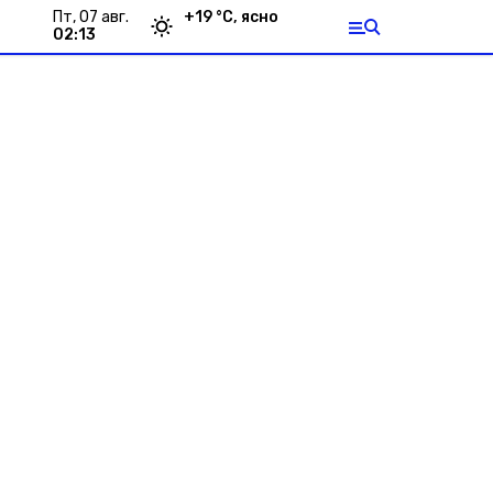
пт, 07 авг.
+
19
°С,
ясно
02:13