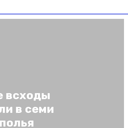
е всходы
ли в семи
ополья