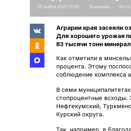
29 ноября 2021, 12:59
Экономика
Фото:
Аграрии края засеяли о
Для хорошего урожая пш
83 тысячи тонн минера
Как отметили в минсельх
процента. Этому поспос
соблюдение комплекса а
В семи муниципалитетах
стопроцентные всходы. 
Нефтекумский, Туркменс
Курский округа.
Так, например, в Благо