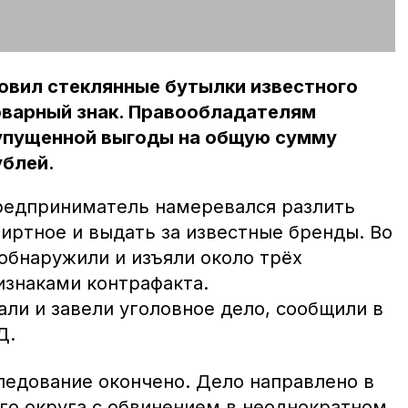
овил стеклянные бутылки известного
товарный знак. Правообладателям
 упущенной выгоды на общую сумму
ублей.
редприниматель намеревался разлить
иртное и выдать за известные бренды. Во
обнаружили и изъяли около трёх
изнаками контрафакта.
и и завели уголовное дело, сообщили в
Д.
ледование окончено. Дело направлено в
го округа с обвинением в неоднократном