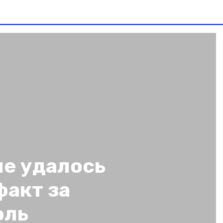
не удалось
факт за
оль