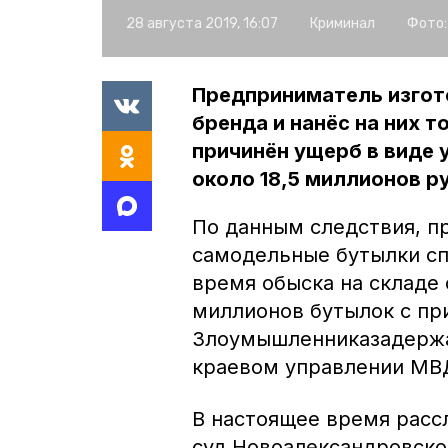
28 августа 2019, 16:07
Криминал
Фото:
Предприниматель изгот
бренда и нанёс на них 
причинён ущерб в виде
около 18,5 миллионов р
По данным следствия, п
самодельные бутылки сп
время обыска на складе 
миллионов бутылок с пр
Злоумышленниказадержал
краевом управлении МВ
В настоящее время расс
суд Новоалександровско