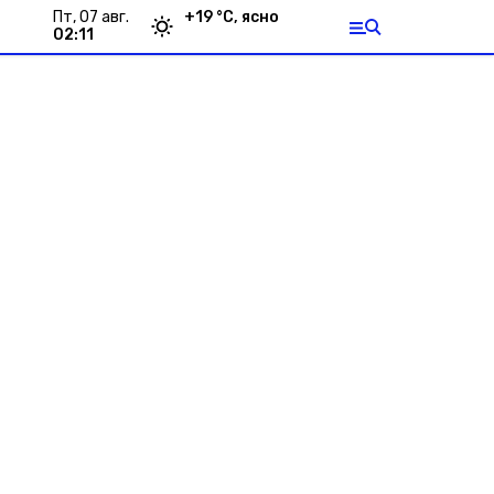
пт, 07 авг.
+
19
°С,
ясно
02:11