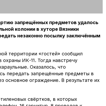
артию запрещённых предметов удалось
ьной колонии в хуторе Вязники
ередать незаконно посылку заключённым
ной территории «гостей» сообщил
в охраны ИК-11. Тогда навстречу
араульные. Оказалось, что
сь передать запрещённые предметы в
з основное ограждение. В результате их
этиленовых свёртков, в которых
елефон, 16 гарнитур, 8 проводов к