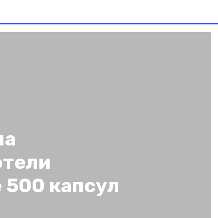
на
отели
 500 капсул