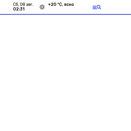
сб, 08 авг.
+
20
°С,
ясно
02:31