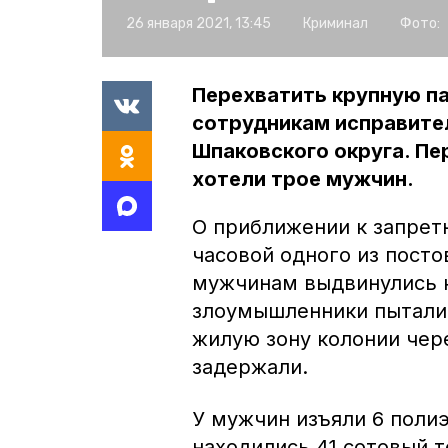
26 января 2021, 13:45
Криминал
Фото:
Перехватить крупную п
сотрудникам исправител
Шпаковского округа. П
хотели трое мужчин.
О приближении к запрет
часовой одного из посто
мужчинам выдвинулись к
злоумышленники пытали
жилую зону колонии чере
задержали.
У мужчин изъяли 6 поли
находились 41 сотовый т