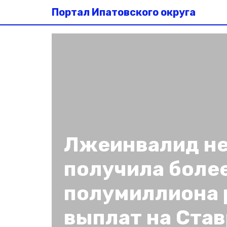
Портал Ипатовского округа
Лжеинвалид н
получила боле
полумиллиона 
выплат на Ста