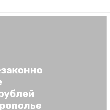
езаконно
е
рублей
врополье