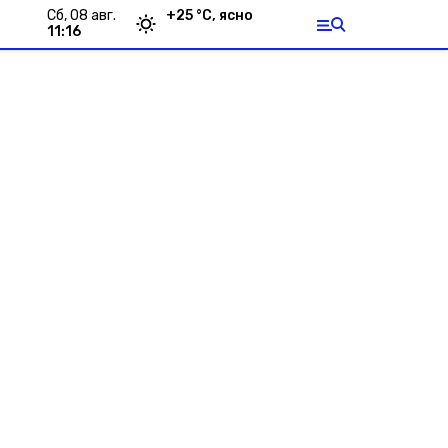
сб, 08 авг.
+
25
°С,
ясно
11:16