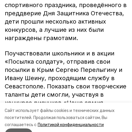
спортивного праздника, проведённого в
преддверие Дня Защитника Отечества,
дети прошли несколько активных
конкурсов, а лучшие из них были
награждены грамотами.
Поучаствовали школьники и в акции
«Посылка солдату», отправив свои
посылки в Крым Сергею Перелыгину и
Ивану Шеину, проходящим службу в
Севастополе. Показать свои творческие
таланты дети смогли, участвуя в
конкурсе рисунков «Наша армия
родная», и конкурсе военных песен,
Сайт использует файлы cookies и технических данных
посетителей.
Продолжая пользоваться сайтом, Вы
поделок и мини-сочинений «Мой
соглашаетесь с
Политикой конфиденциальности
прадедушка».