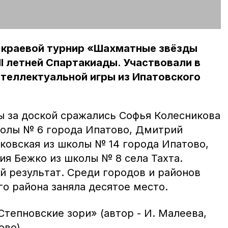
я краевой турнир «Шахматные звёзды
II летней Спартакиады. Участвовали в
теллектуальной игры из Ипатовского
ы за доской сражались Софья Колесникова
колы № 6 города Ипатово, Дмитрий
ковская из школы № 14 города Ипатово,
ия Бежко из школы № 8 села Тахта.
й результат. Среди городов и районов
о района заняла десятое место.
тепновские зори» (автор - И. Малеева,
ово)