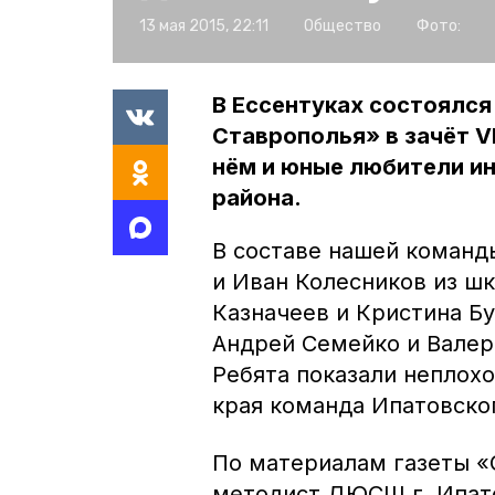
13 мая 2015, 22:11
Общество
Фото:
В Ессентуках состоялс
Ставрополья» в зачёт V
нём и юные любители ин
района.
В составе нашей команд
и Иван Колесников из ш
Казначеев и Кристина Бу
Андрей Семейко и Валер
Ребята показали неплохо
края команда Ипатовског
По материалам газеты «С
методист ДЮСШ г. Ипат