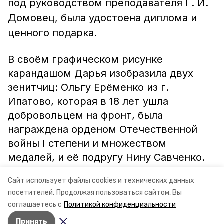
под руководством преподавателя Г. И.
Домовец, была удостоена диплома и
ценного подарка.
В своём графическом рисунке
карандашом Дарья изобразила двух
зенитчиц: Ольгу Ерёменко из г.
Ипатово, которая в 18 лет ушла
добровольцем на фронт, была
награждена орденом Отечественной
войны I степени и множеством
медалей, и её подругу Нину Савченко.
Сайт использует файлы cookies и технических данных
Г. СИДОРЕНКО.
посетителей.
Продолжая пользоваться сайтом, Вы
соглашаетесь с
Политикой конфиденциальности
По материалам газеты "Степные зори"
Принять