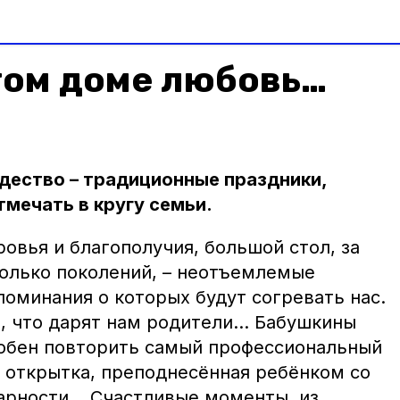
том доме любовь…
дество – традиционные праздники,
мечать в кругу семьи.
овья и благополучия, большой стол, за
олько поколений, – неотъемлемые
поминания о которых будут согревать нас.
а, что дарят нам родители… Бабушкины
собен повторить самый профессиональный
открытка, преподнесённая ребёнком со
арности… Счастливые моменты, из