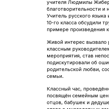
учителя Людмилы Жибер
благотворительности и 
Учитель русского языка 
10-го класса обсудили т
примере произведения к
Живой интерес вызвало 
классным руководителем 
мероприятия, став непо
подискутировали об оши
родительской любви, со
семьи.
Классный час, проведённ
посвящён семейным ценн
отцов, бабушек и дедуш