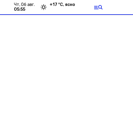
чт, 06 авг.
+
17
°С,
ясно
05:55