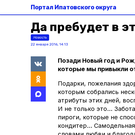
Портал Ипатовского округа
Да пребудет в э
Новость
22 января 2016, 14:13
Позади Новый год и Рож
которые мы привыкли от
Подарки, пожелания здор
которым собрались неск
атрибуты этих дней, вос
И не только это… Забот
пироги, которые не спо
кондитер… Самодельная 
словами любви и благод