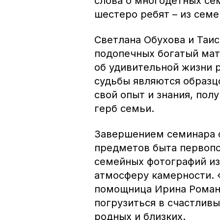
слова о многодетных сем
шестеро ребят – из семей
Светлана Обухова и Таи
подопечных богатый мат
об удивительной жизни р
судьбы являются образцо
свой опыт и знания, пол
герб семьи.
Завершением семинара с
предметов быта первоп
семейных фотографий из
атмосферу камерности. 
помощница Ирина Роман
погрузиться в счастливы
родных и близких.