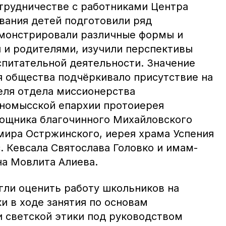
трудничестве с работниками Центра
вания детей подготовили ряд
емонстрировали различные формы и
 и родителями, изучили перспективы
спитательной деятельности. Значение
я общества подчёркивало присутствие на
еля отдела миссионерства
номысской епархии протоиерея
ощника благочинного Михайловского
мира Остржинского, иерея храма Успения
. Кевсала Святослава Головко и имам-
на Мовлита Алиева.
гли оценить работу школьников на
и в ходе занятия по основам
и светской этики под руководством