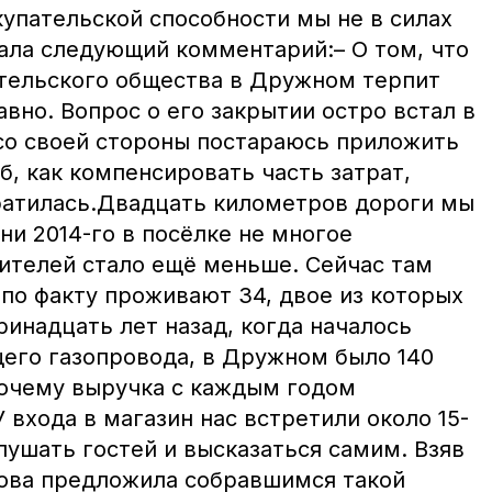
купательской способности мы не в силах
дала следующий комментарий:– О том, что
тельского общества в Дружном терпит
авно. Вопрос о его закрытии остро встал в
 со своей стороны постараюсь приложить
об, как компенсировать часть затрат,
ратилась.Двадцать километров дороги мы
ени 2014-го в посёлке не многое
жителей стало ещё меньше. Сейчас там
 по факту проживают 34, двое из которых
тринадцать лет назад, когда началось
его газопровода, в Дружном было 140
почему выручка с каждым годом
 входа в магазин нас встретили около 15-
лушать гостей и высказаться самим. Взяв
ирова предложила собравшимся такой