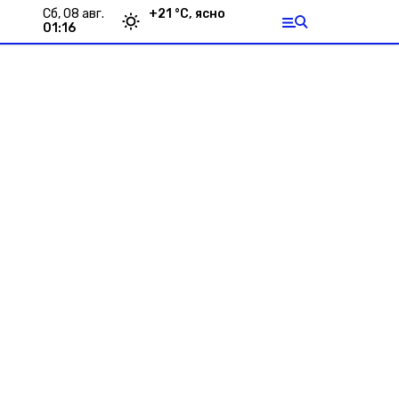
сб, 08 авг.
+
21
°С,
ясно
01:16