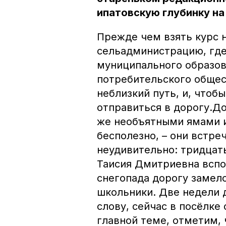
ипатовскую глубинку на
Прежде чем взять курс 
сельадминистрацию, где
муниципального образов
потребительского общес
неблизкий путь, и, чтоб
отправиться в дорогу.Д
же необъятными ямами и
бесполезно, – они встре
неудивительно: тридцать
Таисия Дмитриевна вспом
снегопада дорогу замело
школьники. Две недели д
слову, сейчас в посёлке
главной теме, отметим,