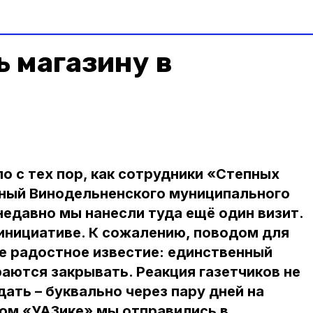
ь магазину в
о с тех пор, как сотрудники «Степных
жный Винодельненского муниципального
недавно мы нанесли туда ещё один визит.
й инициативе. К сожалению, поводом для
е радостное известие: единственный
раются закрывать. Реакция газетчиков не
ать – буквально через пару дней на
ом «УАЗике» мы отправились в