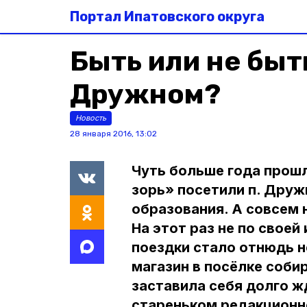
Портал Ипатовского округа
Быть или не быт
Дружном?
Новость
28 января 2016, 13:02
Чуть больше года прошл
зорь» посетили п. Дру
образования. А совсем 
На этот раз не по свое
поездки стало отнюдь н
магазин в посёлке соби
заставила себя долго жд
стареньком редакционн