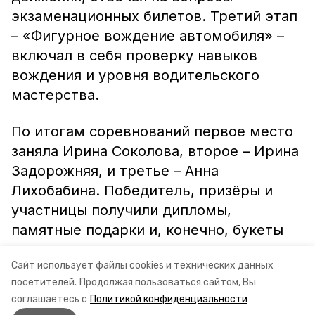
экзаменационных билетов. Третий этап
– «Фигурное вождение автомобиля» –
включал в себя проверку навыков
вождения и уровня водительского
мастерства.
По итогам соревнований первое место
заняла Ирина Соколова, второе – Ирина
Задорожняя, и третье – Анна
Лихобабина. Победитель, призёры и
участницы получили дипломы,
памятные подарки и, конечно, букеты
весенних цветов.
Сайт использует файлы cookies и технических данных
посетителей.
Продолжая пользоваться сайтом, Вы
И. НЕМЧЕНКО, специалист Центра по
соглашаетесь с
Политикой конфиденциальности
работе с молодёжью.