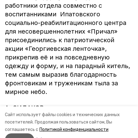
работники отдела совместно с
воспитанниками Ипатовского
социально-реабилитационного центра
для несовершеннолетних «Причал»
присоединились к патриотической
акции «Георгиевская ленточка»,
прикрепив её и на повседневную
одежду и форму, и на парадный китель,
тем самым выразив благодарность
фронтовикам и труженикам тыла за
мирное небо.
А. СИДАКОВ,
Сайт использует файлы cookies и технических данных
посетителей.
Продолжая пользоваться сайтом, Вы
руководитель Ипатовского МСО СУ СК
соглашаетесь с
Политикой конфиденциальности
РФ по СК.