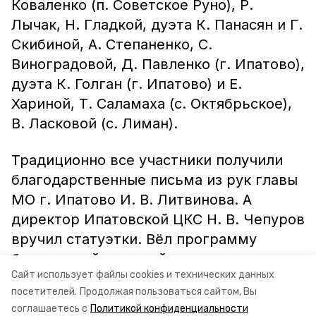
Коваленко (п. Советское Руно), Р.
Лычак, Н. Гладкой, дуэта К. Панасян и Г.
Скибиной, А. Степаненко, С.
Виноградовой, Д. Павленко (г. Ипатово),
дуэта К. Голган (г. Ипатово) и Е.
Хариной, Т. Саламаха (с. Октябрьское),
В. Ласковой (с. Лиман).
Традиционно все участники получили
благодарственные письма из рук главы
МО г. Ипатово И. В. Литвинова. А
директор Ипатовской ЦКС Н. В. Чепуров
вручил статуэтки. Вёл программу
бессменный ведущий, основатель
Сайт использует файлы cookies и технических данных
фестиваля Д. Кабаков.
посетителей.
Продолжая пользоваться сайтом, Вы
соглашаетесь с
Политикой конфиденциальности
И. АЗАРОВА, методист Ипатовской ЦКС.