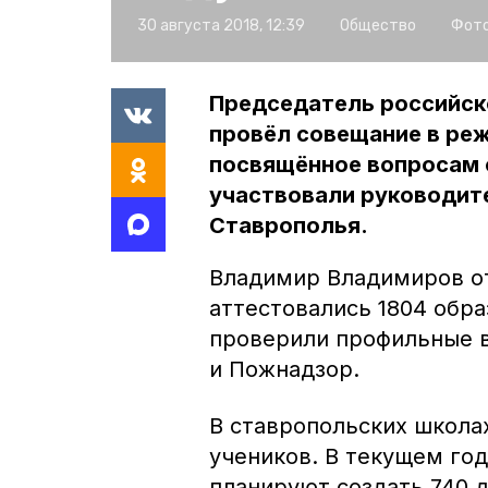
30 августа 2018, 12:39
Общество
Фото
Председатель российск
провёл совещание в ре
посвящённое вопросам 
участвовали руководите
Ставрополья.
Владимир Владимиров от
аттестовались 1804 обр
проверили профильные в
и Пожнадзор.
В ставропольских школа
учеников. В текущем го
планируют создать 740 