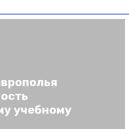
аврополья
ность
му учебному