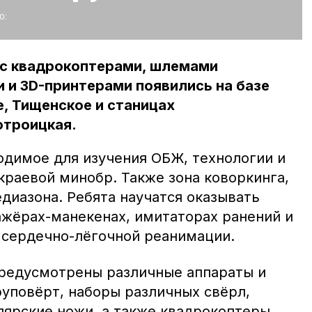
о:
с квадрокоптерами, шлемами
 и 3D-принтерами появились на базе
, Тищенское и станицах
отроицкая.
одимое для изучения ОБЖ, технологии и
краевой минобр. Также зона коворкинга,
диазона. Ребята научатся оказывать
жёрах-манекенах, имитаторах ранений и
 сердечно-лёгочной реанимации.
предусмотрены различные аппараты и
уповёрт, наборы различных свёрл,
лярские ножи, а также квадрокоптеры,