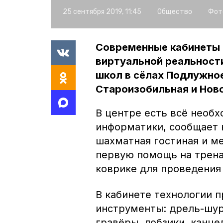
25 сентября 2019, 11:45
Общество
Фот
Современные кабинеты 
виртуальной реальности
школ в сёлах Подлужное
Староизобильная и Нов
В центре есть всё необх
информатики, сообщает 
шахматная гостиная и ме
первую помощь на трена
коврике для проведения
В кабинете технологии 
инструменты: дрель-шур
гравёры, лобзики, канце