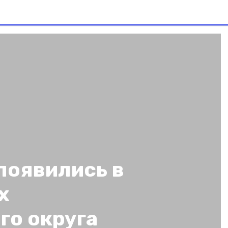
появились в
х
го округа