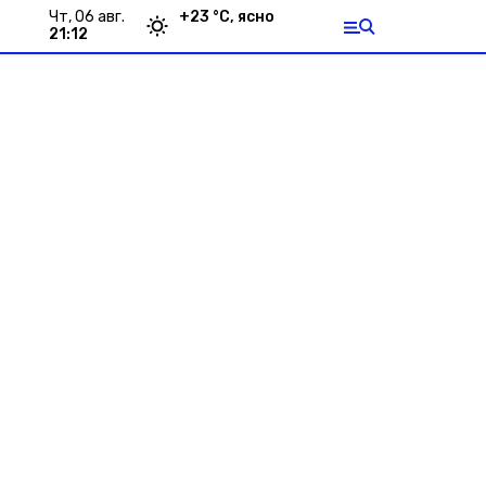
чт, 06 авг.
+
23
°С,
ясно
21:12