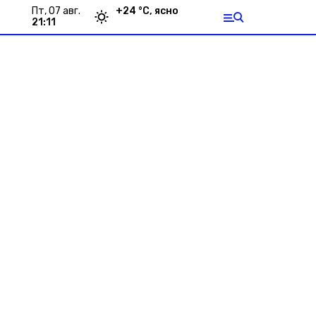
пт, 07 авг.
+
24
°С,
ясно
21:11