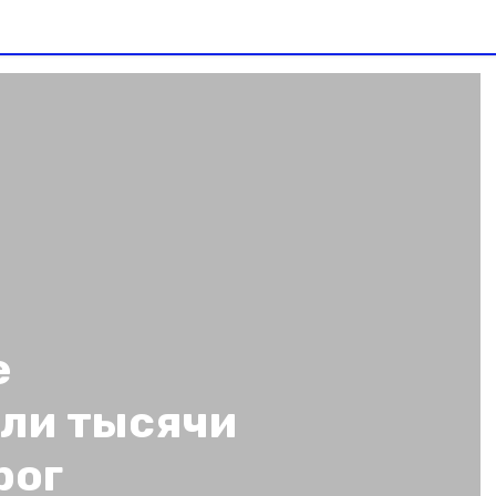
е
ли тысячи
рог