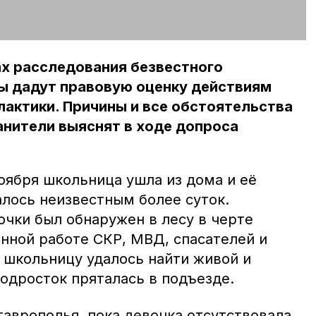
ах расследования безвестного
ы дадут правовую оценку действиям
актики. Причины и все обстоятельства
анители выяснят в ходе допроса
ноября школьница ушла из дома и её
лось неизвестным более суток.
чки был обнаружен в лесу в черте
енной работе СКР, МВД, спасателей и
школьницу удалось найти живой и
одросток пряталась в подъезде.
аврополья, пока девочка отсутствовала