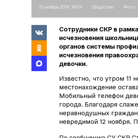
13 ноября 2019, 14:09
Общество
Фото:
Сотрудники СКР в рамк
исчезновения школьниц
органов системы профил
исчезновения правоохр
девочки.
Известно, что утром 11 
местонахождение остава
Мобильный телефон дево
города. Благодаря слаж
неравнодушных граждан 
невредимой 12 ноября. П
По сообщению СУ СКР Ст