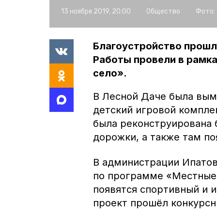
13 ноября 2019, 20:00
Общество
Фото:
Благоустройство прошло
Работы провели в рамк
село».
В Лесной Даче была вым
детский игровой компле
была реконструирована 
дорожки, а также там по
В администрации Ипатовс
по программе «Местные
появятся спортивный и 
проект прошёл конкурсн