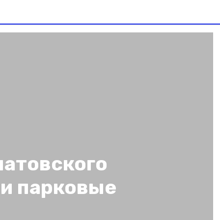
патовского
ли парковые