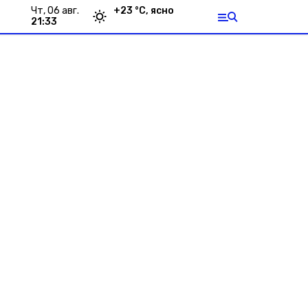
чт, 06 авг.
+
23
°С,
ясно
21:33