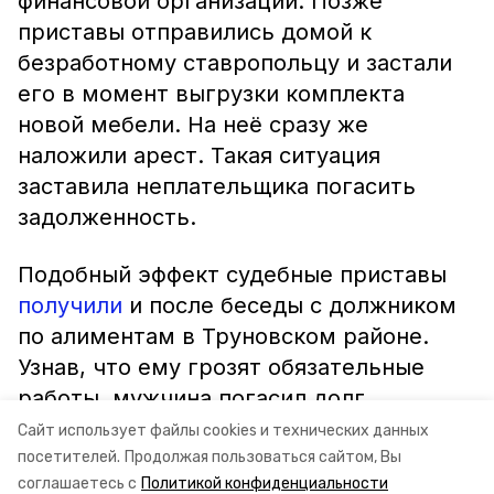
финансовой организации. Позже
приставы отправились домой к
безработному ставропольцу и застали
его в момент выгрузки комплекта
новой мебели. На неё сразу же
наложили арест. Такая ситуация
заставила неплательщика погасить
задолженность.
Подобный эффект судебные приставы
получили
и после беседы с должником
по алиментам в Труновском районе.
Узнав, что ему грозят обязательные
работы, мужчина погасил долг.
Сайт использует файлы cookies и технических данных
Фото: пресс-служба УФССП по СК
посетителей.
Продолжая пользоваться сайтом, Вы
соглашаетесь с
Политикой конфиденциальности