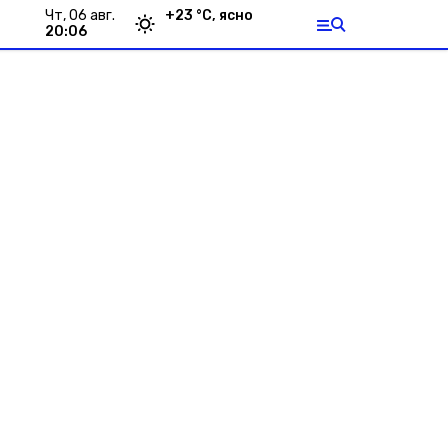
чт, 06 авг.
+
23
°С,
ясно
20:06