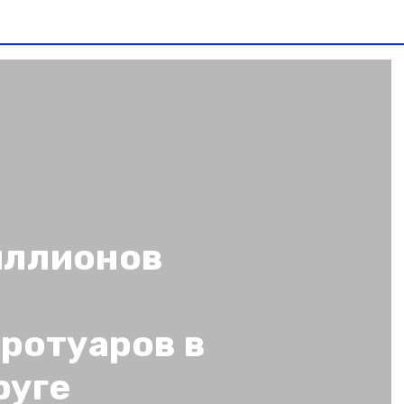
иллионов
а
ротуаров в
руге