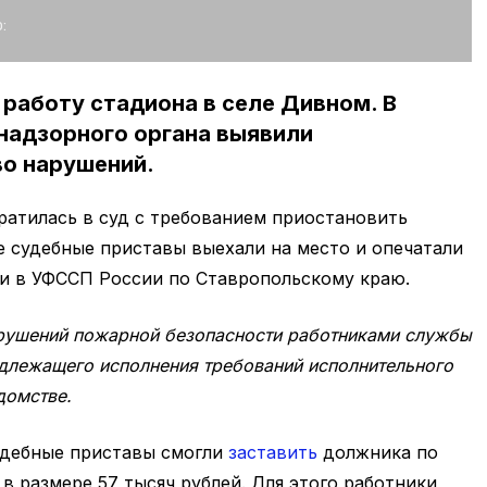
:
работу стадиона в селе Дивном. В
надзорного органа выявили
во нарушений.
братилась в суд с требованием приостановить
е судебные приставы выехали на место и опечатали
и в УФССП России по Ставропольскому краю.
рушений пожарной безопасности работниками службы
адлежащего исполнения требований исполнительного
домстве.
удебные приставы смогли
заставить
должника по
в размере 57 тысяч рублей. Для этого работники