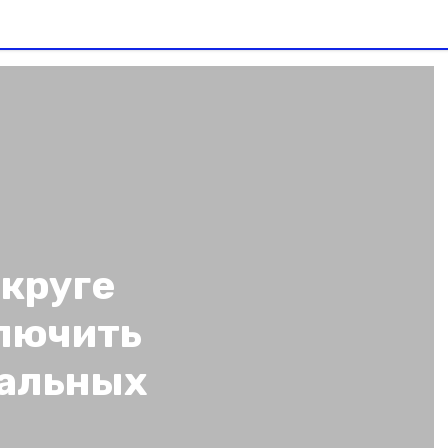
круге
лючить
иальных