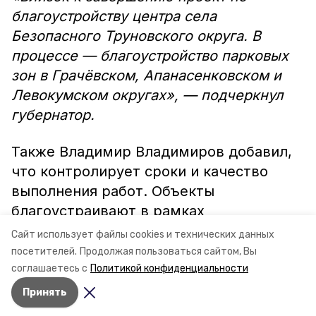
благоустройству центра села
Безопасного Труновского округа. В
процессе — благоустройство парковых
зон в Грачёвском, Апанасенковском и
Левокумском округах», — подчеркнул
губернатор.
Также Владимир Владимиров добавил,
что контролирует сроки и качество
выполнения работ. Объекты
благоустраивают в рамках
госпрограммы «Комплексное развитие
Сайт использует файлы cookies и технических данных
сельских территорий».
посетителей.
Продолжая пользоваться сайтом, Вы
соглашаетесь с
Политикой конфиденциальности
Принять
Авторы:
Сергей Пархисенко