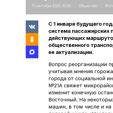
11 сентября 2021, 10:45
Общество
Фото
С 1 января будущего го
система пассажирских п
действующих маршрутов
общественного транспо
ее актуализации.
Вопрос реорганизации п
учитывая мнения горожа
города от социальной и
№21А свяжет микрорайон
изменит конечную остан
Восточный. На некоторы
машин, в том числе и на