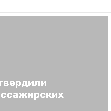
утвердили
ассажирских