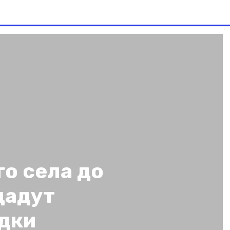
о села до
дадут
дки