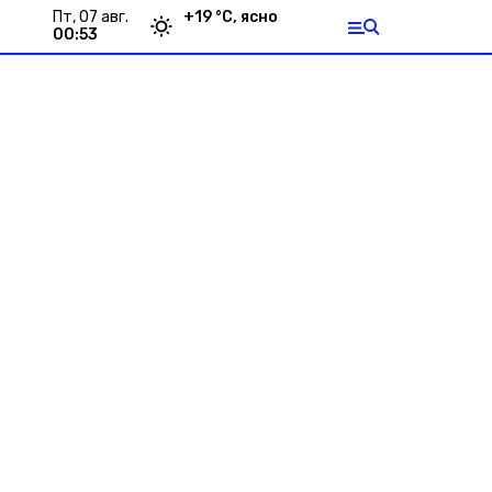
пт, 07 авг.
+
19
°С,
ясно
00:53