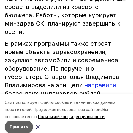
средств выделили из краевого
бюджета. Работы, которые курирует
минздрав СК, планируют завершить к
осени.
В рамках программы также строят
новые объекты здравоохранения,
закупают автомобили и современное
оборудование. По поручению
губернатора Ставрополья Владимира
Владимирова на эти цели
направили
более двух миллиардов рублей.
Сайт использует файлы cookies и технических данных
посетителей.
Продолжая пользоваться сайтом, Вы
ставропольский край
минздрав ск
соглашаетесь с
Политикой конфиденциальности
Принять
Авторы:
Сталина Лесь-Нелина