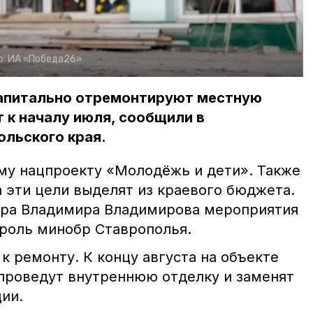
о:
ИА «Победа26»
 капитально отремонтируют местную
 к началу июля, сообщили в
ольского края.
му нацпроекту «Молодёжь и дети». Также
 эти цели выделят из краевого бюджета.
ора Владимира Владимирова мероприятия
троль минобр Ставрополья.
к ремонту. К концу августа на объекте
 проведут внутреннюю отделку и заменят
ии.