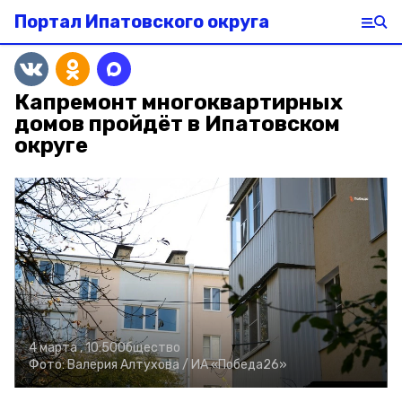
Портал Ипатовского округа
Капремонт многоквартирных
домов пройдёт в Ипатовском
округе
4 марта , 10:50
Общество
Фото:
Валерия Алтухова /
ИА «Победа26»