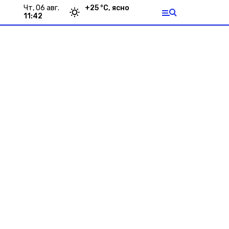
чт, 06 авг.
+
25
°С,
ясно
11:42