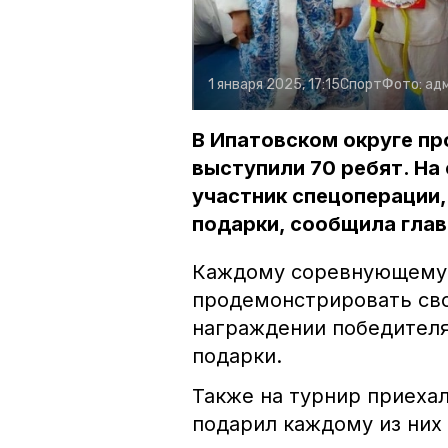
1 января 2025, 17:15
Спорт
Фото:
ад
В Ипатовском округе пр
выступили 70 ребят. На
участник спецоперации
подарки, сообщила глав
Каждому соревнующемус
продемонстрировать сво
награждении победителя
подарки.
Также на турнир приеха
подарил каждому из них