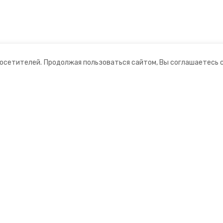
посетителей.
Продолжая пользоваться сайтом, Вы соглашаетесь 
ании
Мы в соцсетях
нты
ная информация
рмационный портал»
ионное агентство»