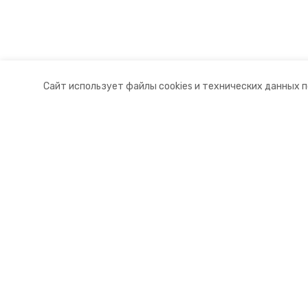
Сайт использует файлы cookies и технических данных 
Разделы
О комп
Новости
Докуме
Статьи
Контакт
© 2015 — 2025 «Ипатовский инфо
16+
Учредитель ГАУ СК «Ставропольское краевое информац
Главный редактор Тимченко М.П.
+7 (86-52) 33-51-05