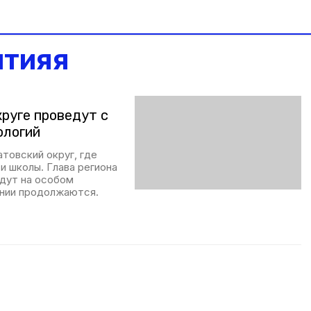
итияя
руге проведут с
ологий
товский округ, где
и школы. Глава региона
удут на особом
ении продолжаются.