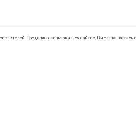
посетителей.
Продолжая пользоваться сайтом, Вы соглашаетесь 
ании
Мы в соцсетях
нты
ная информация
рмационный портал»
ионное агентство»