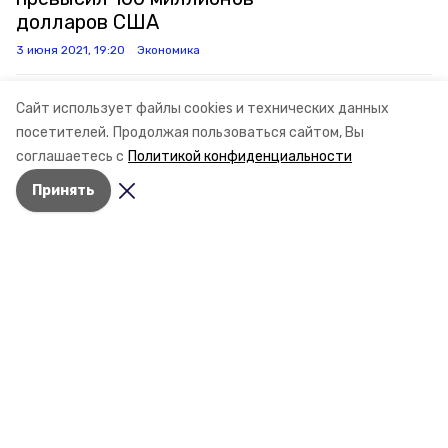
долларов США
3 июня 2021, 19:20
Экономика
Сайт использует файлы cookies и технических данных
На Ставрополье отмечают
посетителей.
Продолжая пользоваться сайтом, Вы
Всемирный день молока
соглашаетесь с
Политикой конфиденциальности
1 июня 2021, 15:00
Экономика
Принять
Ставропольское КФХ планирует
производить до 16,5 тысячи
килограмм утиного мяса в год
28 мая 2021, 20:10
Экономика
Ставропольский край нарастит